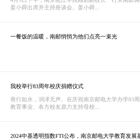
4月9日下午，南京晓庄学院顾勤副校长一行来南邮
姜小舜出席并主持座谈会。姜小舜...
一餐饭的温暖，南邮悄悄为他们点亮一束光
我校举行83周年校庆捐赠仪式
善行如水，润泽无声。在庆祝南京邮电大学办学83
教育事业、各方校友鼎力支持母校...
2024中基透明指数FTI公布，南京邮电大学教育发